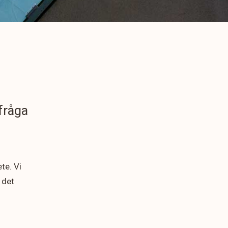
 fråga
te. Vi
 det