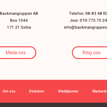
Backmangruppen AB
Telefon: 08-83 48 0
Box 1044
Jour: 070-775 75 24
171 21 Solna
info@backmangruppen
Maila oss
Ring oss
Om oss
Dödsbon
Städtjänster
Markarb