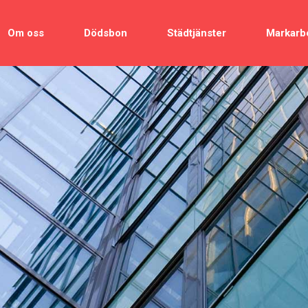
Om oss
Dödsbon
Städtjänster
Markarb