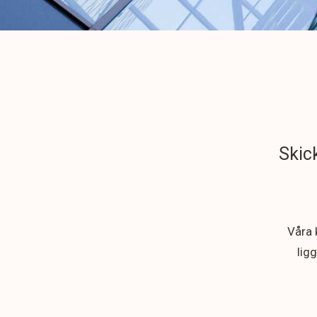
Skick
Våra 
lig