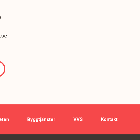
0
.se
eten
Byggtjänster
VVS
Kontakt