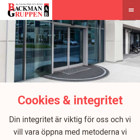
Skip
to
content
Cookies & integritet
Din integritet är viktig för oss och vi
vill vara öppna med metoderna vi