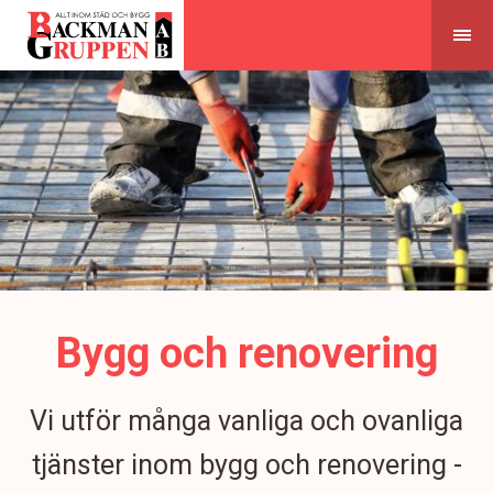
Skip
to
content
Bygg och renovering
Vi utför många vanliga och ovanliga
tjänster inom bygg och renovering -