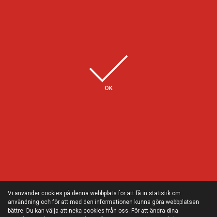
Några av våra kunder
OK
Vi använder cookies på denna webbplats för att få in statistik om
användning och för att med den informationen kunna göra webbplatsen
bättre. Du kan välja att neka cookies från oss. För att ändra dina