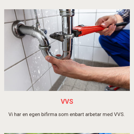
VVS
Vi har en egen bifirma som enbart arbetar med VVS.