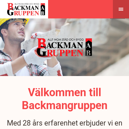
Skip
to
content
Välkommen till
Backmangruppen
Med 28 års erfarenhet erbjuder vi en