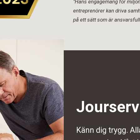
"Hans engagemang för miljön 
entreprenörer kan driva samh
på ett sätt som är ansvarsfull
Jourserv
Känn dig trygg. All