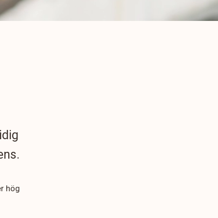
idig
ens.
er hög