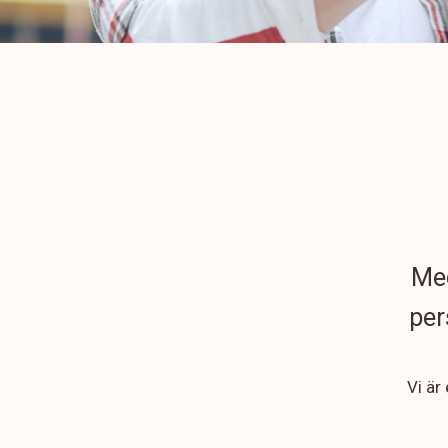
Med
per
Vi är