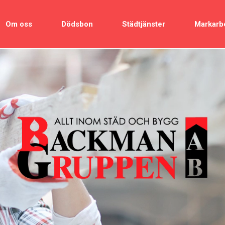
Om oss
Dödsbon
Städtjänster
Markarb