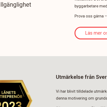
illgänglighet
byggarbetare med 
Prova oss gärna – v
Läs mer o
Utmärkelse från Sver
Vi har blivit tilldelade utmä
denna motivering om grunda