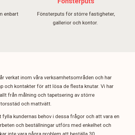
Fönsterputs
m enbart
Fönsterputs för större fastigheter,
.
gallerior och kontor.
5 år verkat inom våra verksamhetsområden och har
p och kontakter för att lösa de flesta knutar. Vi har
allt från målning och tapetsering av större
ontorsstäd och mattvätt.
t fylla kundernas behov i dessa frågor och att vara en
arbeten och beställningar utförs med enkelhet och
rukar inte vara några problem att beställa 30