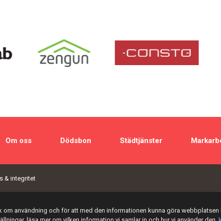
Om oss
Dödsbon
Städtjänster
Markarb
 & integritet
tik om användning och för att med den informationen kunna göra webbplatsen 
tällningar, läsa mer om vilken information vi samlar in och hur vi använder den,