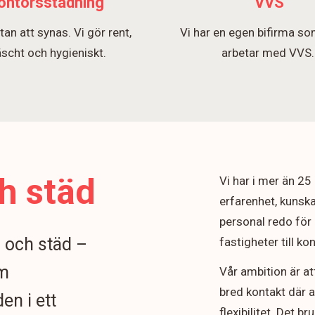
ontorsstädning
VVS
tan att synas. Vi gör rent,
Vi har en egen bifirma so
äscht och hygieniskt.
arbetar med VVS
h städ
Vi har i mer än 2
erfarenhet, kunska
personal redo för 
n och städ –
fastigheter till k
om
Vår ambition är at
bred kontakt där 
en i ett
flexibilitet. Det b