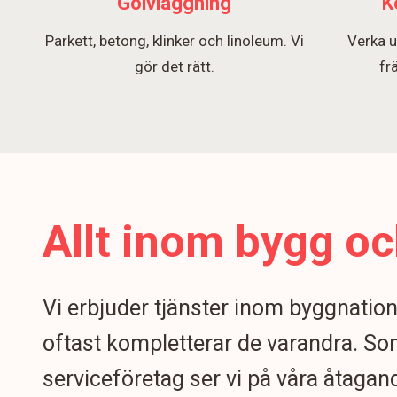
Golvläggning
K
Parkett, betong, klinker och linoleum. Vi
Verka u
gör det rätt.
fr
Allt inom bygg oc
Vi erbjuder tjänster inom byggnatio
oftast kompletterar de varandra. S
serviceföretag ser vi på våra åtagand