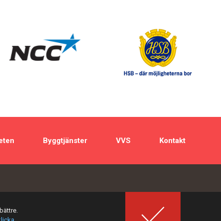
eten
Byggtjänster
VVS
Kontakt
bättre.
klicka