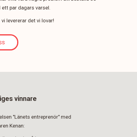
ett par dagars varsel.
i levererar det vi lovar!
ss
iges vinnare
rkelsen "Länets entreprenör" med
ren Kenan: