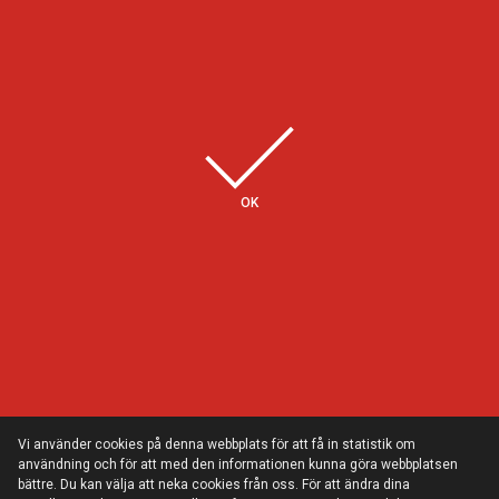
Några av våra kunder
OK
Vi använder cookies på denna webbplats för att få in statistik om
användning och för att med den informationen kunna göra webbplatsen
bättre. Du kan välja att neka cookies från oss. För att ändra dina