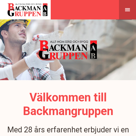
Skip
to
content
Välkommen till
Backmangruppen
Med 28 års erfarenhet erbjuder vi en