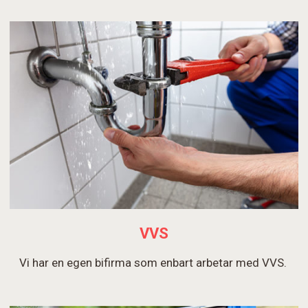
VVS
Vi har en egen bifirma som enbart arbetar med VVS.