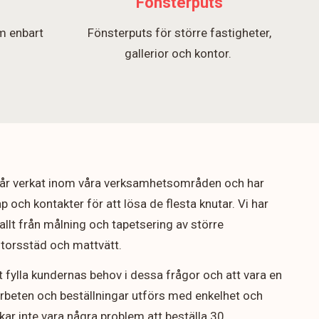
Fönsterputs
m enbart
Fönsterputs för större fastigheter,
.
gallerior och kontor.
5 år verkat inom våra verksamhetsområden och har
p och kontakter för att lösa de flesta knutar. Vi har
allt från målning och tapetsering av större
ontorsstäd och mattvätt.
t fylla kundernas behov i dessa frågor och att vara en
arbeten och beställningar utförs med enkelhet och
rukar inte vara några problem att beställa 30