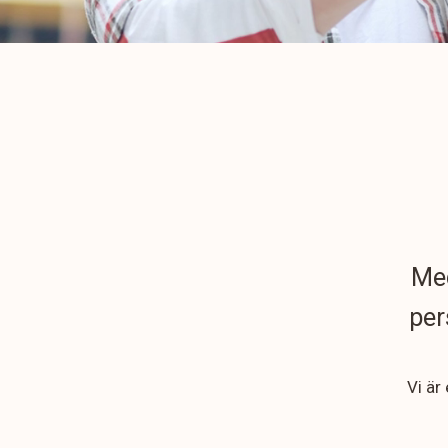
Med
per
Vi är