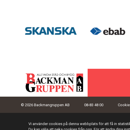
© 2026 Backmangruppen AB
08-83 48 00
Cookies
Vi använder cookies på denna webbplats för att få in statis
Du kan välja att neka cookies från oss. För att ändra dina ins