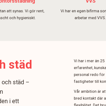
ontorsstädning
VVS
tan att synas. Vi gör rent,
Vi har en egen bifirma so
äscht och hygieniskt.
arbetar med VVS
h städ
Vi har i mer än 2
erfarenhet, kunska
personal redo för 
n och städ –
fastigheter till k
om
Vår ambition är at
bred kontakt där 
en i ett
flexibilitet. Det b