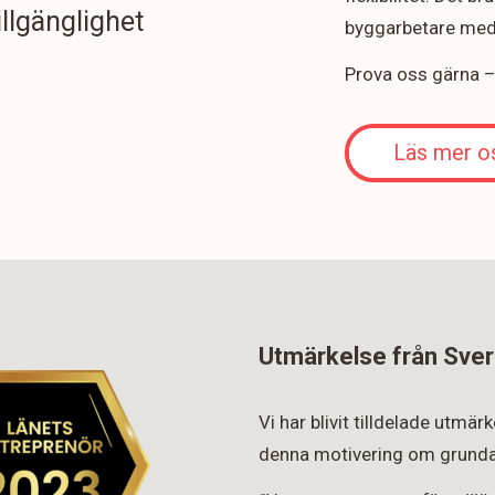
illgänglighet
byggarbetare med 
Prova oss gärna – v
Läs mer o
Utmärkelse från Sver
Vi har blivit tilldelade utmä
denna motivering om grunda