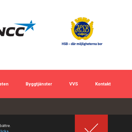
eten
Byggtjänster
VVS
Kontakt
bättre.
klicka