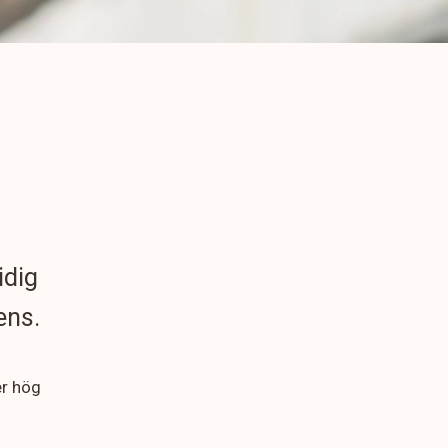
idig
ens.
er hög