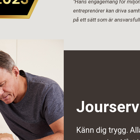
"Hans engagemang för miljön 
entreprenörer kan driva samh
på ett sätt som är ansvarsfull
Jourserv
Känn dig trygg. All