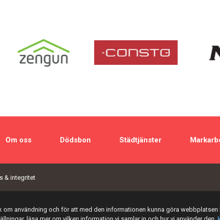
Om oss
Dödsbon
Städtjänster
Markarb
 & integritet
tik om användning och för att med den informationen kunna göra webbplatsen 
tällningar, läsa mer om vilken information vi samlar in och hur vi använder den,