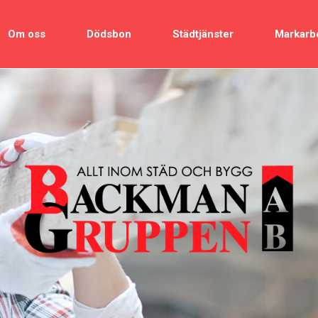
Om oss
Dödsbon
Städtjänster
Markarb