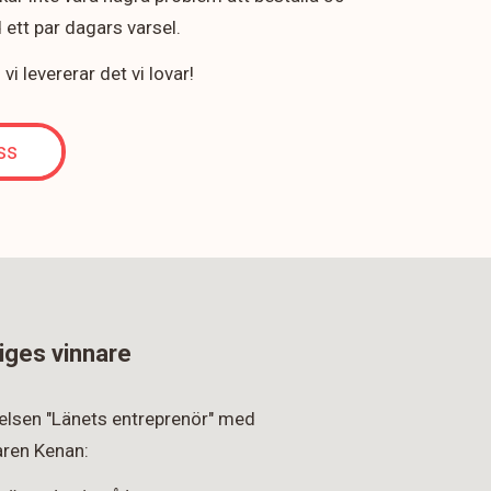
ett par dagars varsel.
i levererar det vi lovar!
ss
iges vinnare
rkelsen "Länets entreprenör" med
ren Kenan: