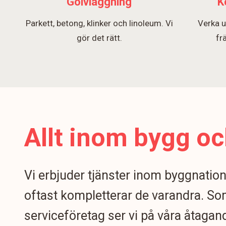
Golvläggning
K
Parkett, betong, klinker och linoleum. Vi
Verka u
gör det rätt.
fr
Allt inom bygg oc
Vi erbjuder tjänster inom byggnatio
oftast kompletterar de varandra. S
serviceföretag ser vi på våra åtagand