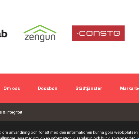
Om oss
Dödsbon
Städtjänster
Markarb
 & integritet
tik om användning och för att med den informationen kunna göra webbplatsen 
tällningar, läsa mer om vilken information vi samlar in och hur vi använder den,