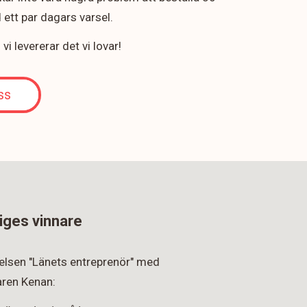
ett par dagars varsel.
i levererar det vi lovar!
ss
iges vinnare
rkelsen "Länets entreprenör" med
ren Kenan: