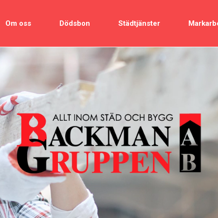
Om oss
Dödsbon
Städtjänster
Markarb