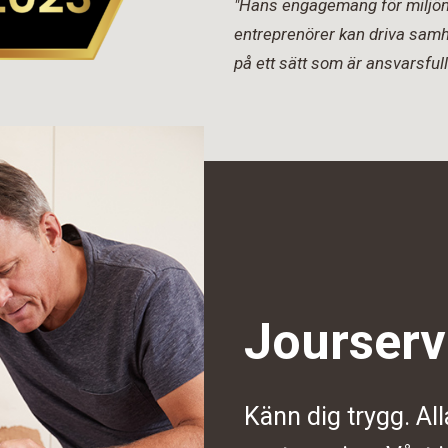
"Hans engagemang för miljön 
entreprenörer kan driva samh
på ett sätt som är ansvarsfull
Jourserv
Känn dig trygg. All