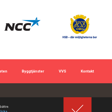
eten
Byggtjänster
VVS
Kontakt
bättre.
klicka