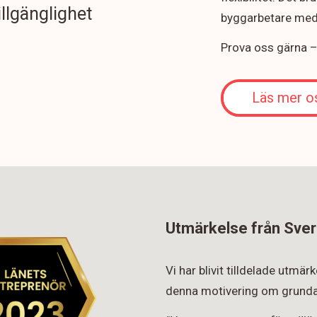
illgänglighet
byggarbetare med 
Prova oss gärna – v
Läs mer o
Utmärkelse från Sver
Vi har blivit tilldelade utmä
denna motivering om grunda