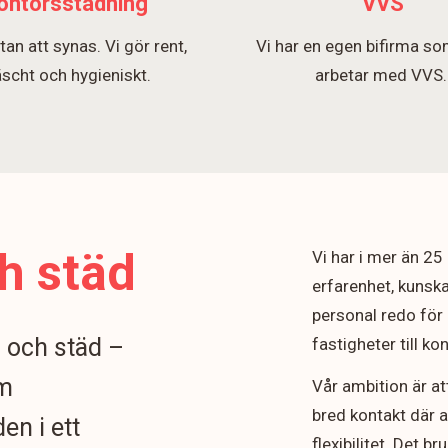
ontorsstädning
VVS
tan att synas. Vi gör rent,
Vi har en egen bifirma so
äscht och hygieniskt.
arbetar med VVS
h städ
Vi har i mer än 2
erfarenhet, kunska
personal redo för 
n och städ –
fastigheter till k
om
Vår ambition är at
bred kontakt där 
en i ett
flexibilitet. Det b