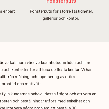
Fönsterputs
m enbart
Fönsterputs för större fastigheter,
.
gallerior och kontor.
5 år verkat inom våra verksamhetsområden och har
p och kontakter för att lösa de flesta knutar. Vi har
allt från målning och tapetsering av större
ontorsstäd och mattvätt.
t fylla kundernas behov i dessa frågor och att vara en
arbeten och beställningar utförs med enkelhet och
rukar inte vara några problem att beställa 30