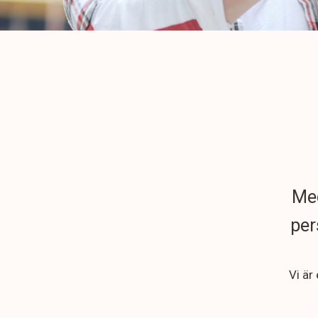
Med
per
Vi är