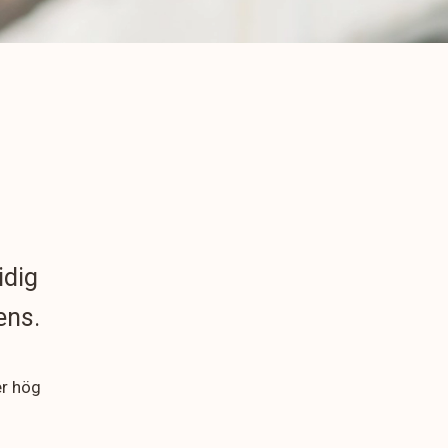
idig
ens.
er hög