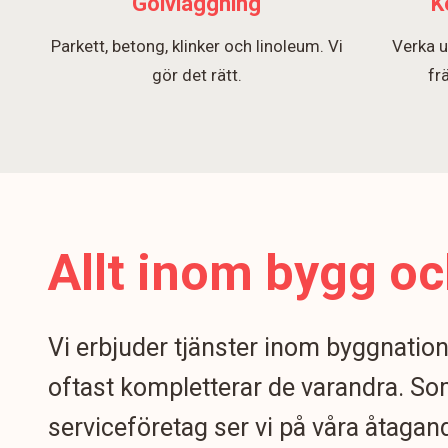
Golvläggning
K
Parkett, betong, klinker och linoleum. Vi
Verka u
gör det rätt.
fr
Allt inom bygg oc
Vi erbjuder tjänster inom byggnatio
oftast kompletterar de varandra. S
serviceföretag ser vi på våra åtagand