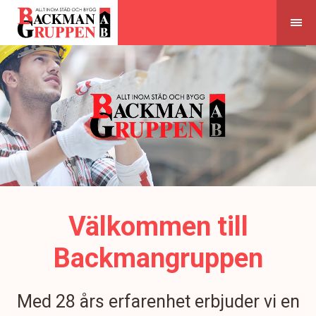
Skip
to
content
Välkommen till
Backmangruppen
Med 28 års erfarenhet erbjuder vi en