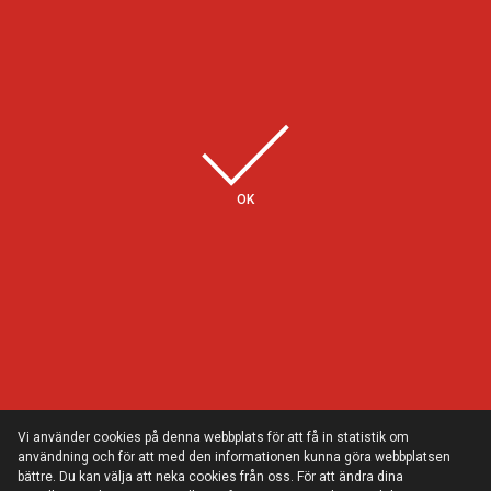
Några av våra kunder
OK
Vi använder cookies på denna webbplats för att få in statistik om
användning och för att med den informationen kunna göra webbplatsen
bättre. Du kan välja att neka cookies från oss. För att ändra dina