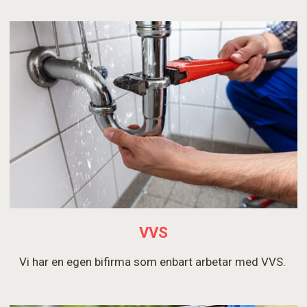
VVS
Vi har en egen bifirma som enbart arbetar med VVS.