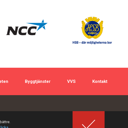
eten
Byggtjänster
VVS
Kontakt
bättre.
klicka