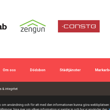
Om oss
Dödsbon
Städtjänster
Markarb
 & integritet
tik om användning och för att med den informationen kunna göra webbplatsen 
tällningar, läsa mer om vilken information vi samlar in och hur vi använder den,