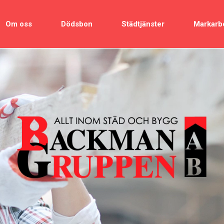
Om oss
Dödsbon
Städtjänster
Markarb