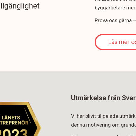
illgänglighet
byggarbetare med 
Prova oss gärna – v
Läs mer o
Utmärkelse från Sver
Vi har blivit tilldelade utmä
denna motivering om grunda