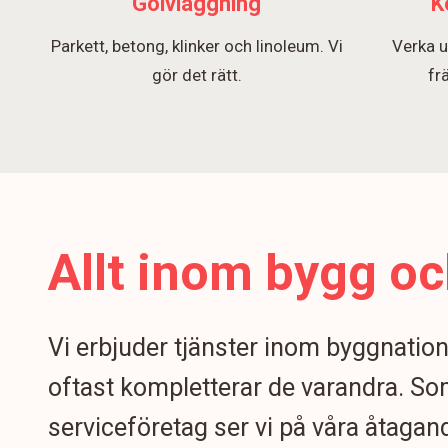
Golvläggning
K
Parkett, betong, klinker och linoleum. Vi
Verka u
gör det rätt.
fr
Allt inom bygg oc
Vi erbjuder tjänster inom byggnatio
oftast kompletterar de varandra. S
serviceföretag ser vi på våra åtagand