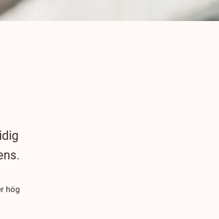
idig
ens.
er hög