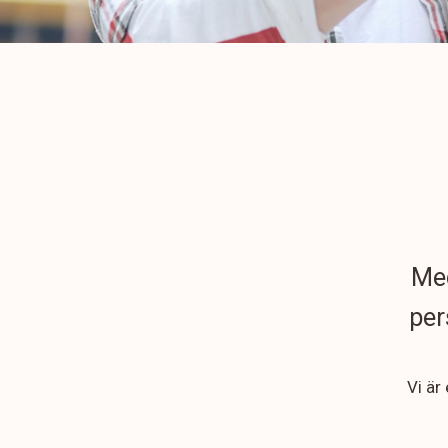
Med
per
Vi är