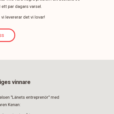
ett par dagars varsel.
i levererar det vi lovar!
ss
iges vinnare
rkelsen "Länets entreprenör" med
ren Kenan: