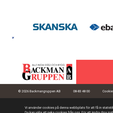
© 2026 Backmangruppen AB
08-83 48 00
Cookies
Vi använder cookies på denna webbplats för att få in statis
Du kan välja att neka cookies från oss. För att ändra dina ins