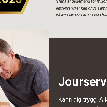
"Hans engagemang för miljön 
entreprenörer kan driva samh
på ett sätt som är ansvarsfull
Jourserv
Känn dig trygg. All