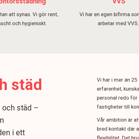
ontorsstädning
VVS
tan att synas. Vi gör rent,
Vi har en egen bifirma so
äscht och hygieniskt.
arbetar med VVS
h städ
Vi har i mer än 2
erfarenhet, kunska
personal redo för 
n och städ –
fastigheter till k
om
Vår ambition är at
bred kontakt där 
en i ett
flexibilitet. Det b