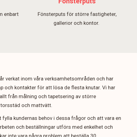
Fönsterputs
m enbart
Fönsterputs för större fastigheter,
.
gallerior och kontor.
5 år verkat inom våra verksamhetsområden och har
p och kontakter för att lösa de flesta knutar. Vi har
allt från målning och tapetsering av större
ontorsstäd och mattvätt.
t fylla kundernas behov i dessa frågor och att vara en
arbeten och beställningar utförs med enkelhet och
rukar inte vara några problem att beställa 30