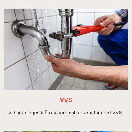
VVS
Vi har en egen bifirma som enbart arbetar med VVS.