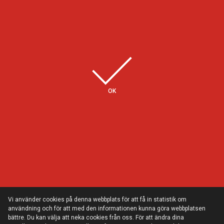
Några av våra kunder
OK
Vi använder cookies på denna webbplats för att få in statistik om
användning och för att med den informationen kunna göra webbplatsen
bättre. Du kan välja att neka cookies från oss. För att ändra dina