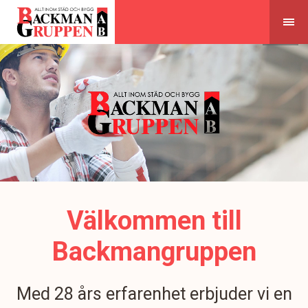
Skip
to
content
Välkommen till
Backmangruppen
Med 28 års erfarenhet erbjuder vi en