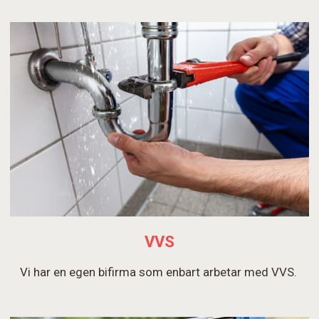
VVS
Vi har en egen bifirma som enbart arbetar med VVS.