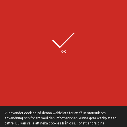
Några av våra kunder
OK
Vi använder cookies på denna webbplats för att få in statistik om
användning och för att med den informationen kunna göra webbplatsen
bättre. Du kan välja att neka cookies från oss. För att ändra dina