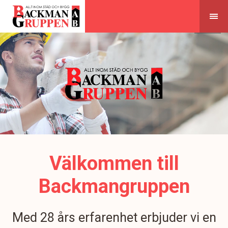
Skip
to
content
Välkommen till
Backmangruppen
Med 28 års erfarenhet erbjuder vi en