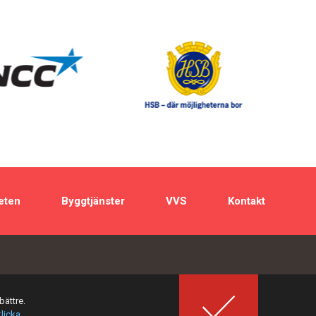
eten
Byggtjänster
VVS
Kontakt
bättre.
klicka