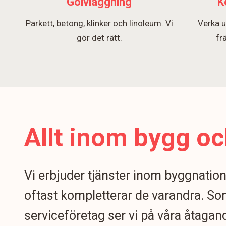
Golvläggning
K
Parkett, betong, klinker och linoleum. Vi
Verka u
gör det rätt.
fr
Allt inom bygg oc
Vi erbjuder tjänster inom byggnatio
oftast kompletterar de varandra. S
serviceföretag ser vi på våra åtagand