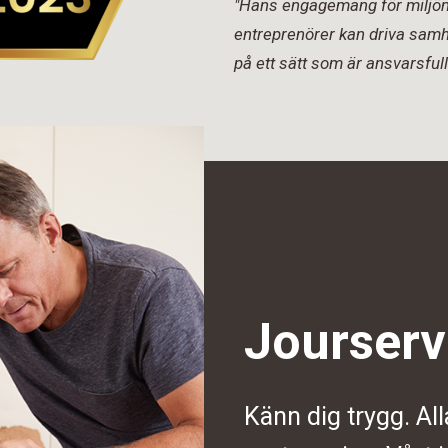
"Hans engagemang för miljön 
entreprenörer kan driva samh
på ett sätt som är ansvarsfull
Jourserv
Känn dig trygg. All