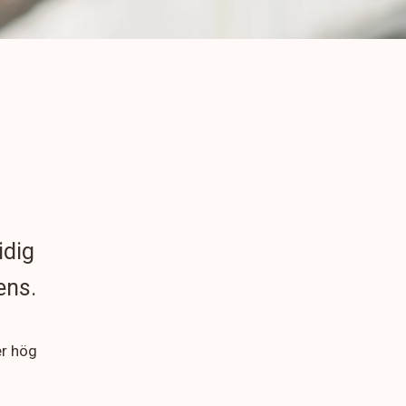
idig
ens.
er hög