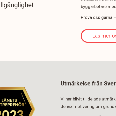
illgänglighet
byggarbetare med 
Prova oss gärna – v
Läs mer o
Utmärkelse från Sver
Vi har blivit tilldelade utmä
denna motivering om grunda