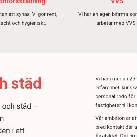
ontorsstädning
VVS
tan att synas. Vi gör rent,
Vi har en egen bifirma so
äscht och hygieniskt.
arbetar med VVS
h städ
Vi har i mer än 2
erfarenhet, kunska
personal redo för 
n och städ –
fastigheter till k
om
Vår ambition är at
bred kontakt där 
en i ett
flexibilitet. Det b