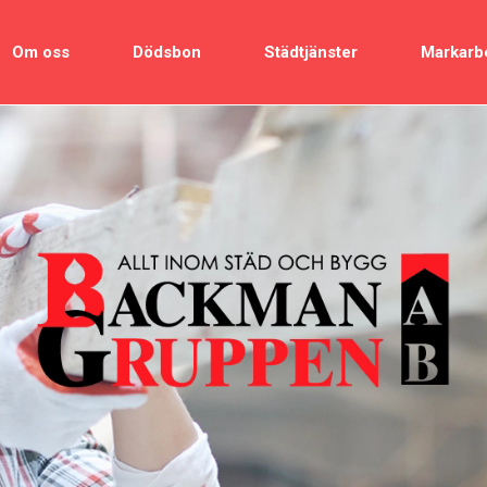
Om oss
Dödsbon
Städtjänster
Markarb