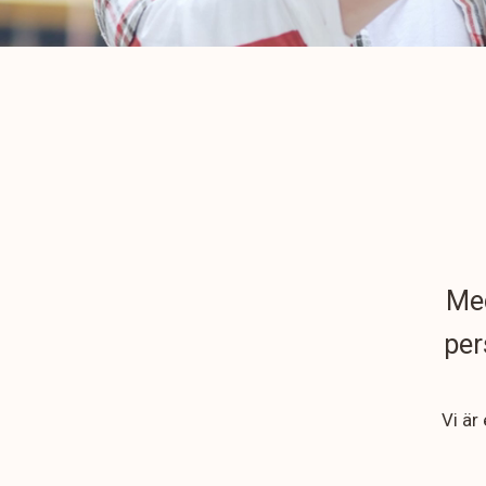
Med
per
Vi är