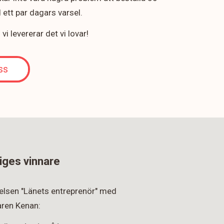
ett par dagars varsel.
i levererar det vi lovar!
ss
iges vinnare
rkelsen "Länets entreprenör" med
ren Kenan: