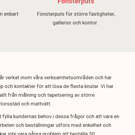
Fönsterputs
m enbart
Fönsterputs för större fastigheter,
.
gallerior och kontor.
5 år verkat inom våra verksamhetsområden och har
p och kontakter för att lösa de flesta knutar. Vi har
allt från målning och tapetsering av större
ontorsstäd och mattvätt.
t fylla kundernas behov i dessa frågor och att vara en
arbeten och beställningar utförs med enkelhet och
rukar inte vara några problem att beställa 30