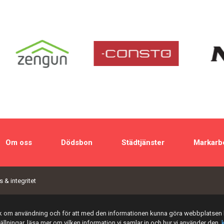
Om oss
Dödsbon
Städtjänster
Markarb
 & integritet
tik om användning och för att med den informationen kunna göra webbplatsen 
tällningar, läsa mer om vilken information vi samlar in och hur vi använder den,