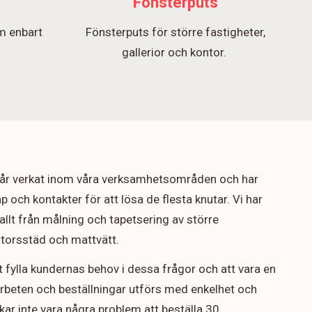
Fönsterputs
m enbart
Fönsterputs för större fastigheter,
.
gallerior och kontor.
5 år verkat inom våra verksamhetsområden och har
p och kontakter för att lösa de flesta knutar. Vi har
allt från målning och tapetsering av större
ontorsstäd och mattvätt.
t fylla kundernas behov i dessa frågor och att vara en
arbeten och beställningar utförs med enkelhet och
rukar inte vara några problem att beställa 30