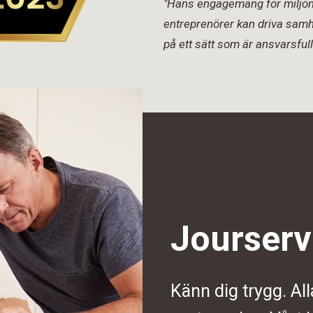
"Hans engagemang för miljön 
entreprenörer kan driva samh
på ett sätt som är ansvarsfull
Jourserv
Känn dig trygg. All