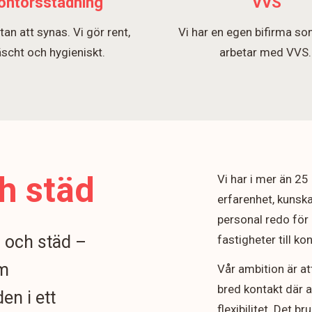
ontorsstädning
VVS
tan att synas. Vi gör rent,
Vi har en egen bifirma so
äscht och hygieniskt.
arbetar med VVS
h städ
Vi har i mer än 2
erfarenhet, kunska
personal redo för 
n och städ –
fastigheter till k
om
Vår ambition är at
bred kontakt där 
en i ett
flexibilitet. Det b