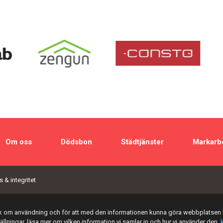
Om oss
Dödsbon
Städtjänster
Markarb
 & integritet
tik om användning och för att med den informationen kunna göra webbplatsen 
tällningar, läsa mer om vilken information vi samlar in och hur vi använder den,