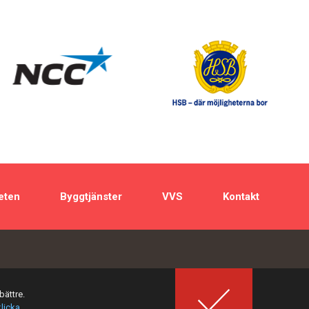
eten
Byggtjänster
VVS
Kontakt
bättre.
klicka