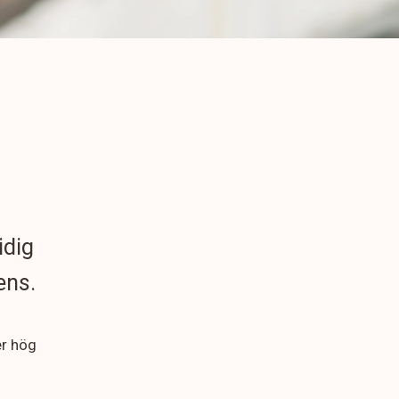
idig
ens.
er hög