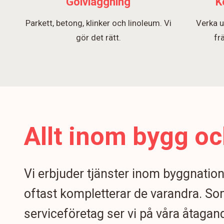
Golvläggning
K
Parkett, betong, klinker och linoleum. Vi
Verka u
gör det rätt.
fr
Allt inom bygg oc
Vi erbjuder tjänster inom byggnatio
oftast kompletterar de varandra. S
serviceföretag ser vi på våra åtagand