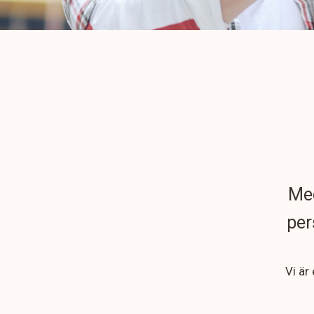
Med
per
Vi är