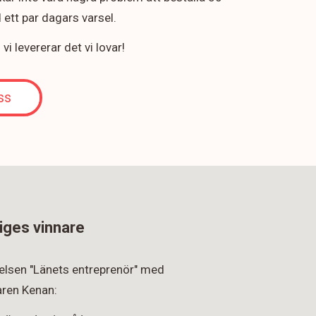
ett par dagars varsel.
i levererar det vi lovar!
ss
iges vinnare
rkelsen "Länets entreprenör" med
ren Kenan: