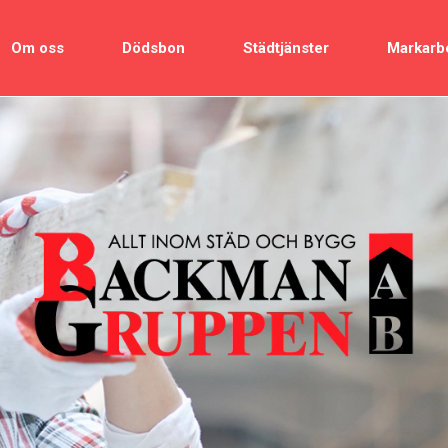
Om oss
Dödsbon
Städtjänster
Markarb