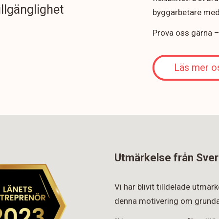
illgänglighet
byggarbetare med 
Prova oss gärna – v
Läs mer o
Utmärkelse från Sver
Vi har blivit tilldelade utmä
denna motivering om grunda