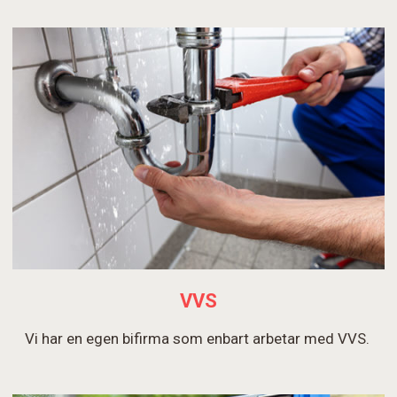
VVS
Vi har en egen bifirma som enbart arbetar med VVS.