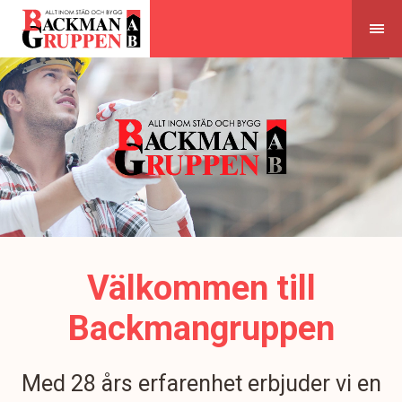
Skip
to
content
Välkommen till
Backmangruppen
Med 28 års erfarenhet erbjuder vi en