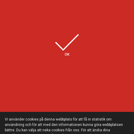
Några av våra kunder
OK
Vi använder cookies på denna webbplats för att få in statistik om
användning och för att med den informationen kunna göra webbplatsen
bättre. Du kan välja att neka cookies från oss. För att ändra dina