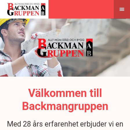
Skip
to
content
Välkommen till
Backmangruppen
Med 28 års erfarenhet erbjuder vi en