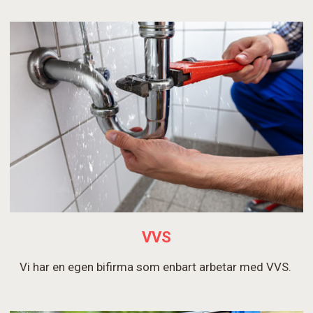
VVS
Vi har en egen bifirma som enbart arbetar med VVS.