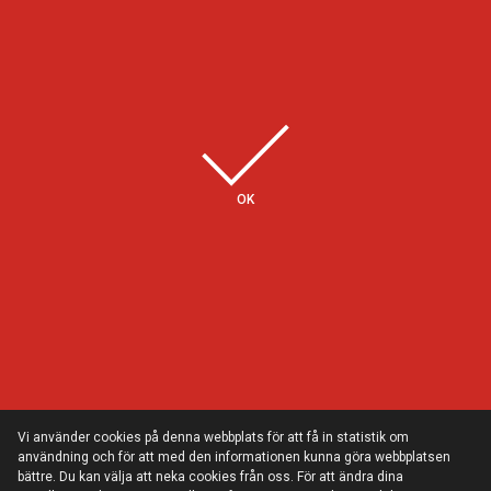
Några av våra kunder
OK
Vi använder cookies på denna webbplats för att få in statistik om
användning och för att med den informationen kunna göra webbplatsen
bättre. Du kan välja att neka cookies från oss. För att ändra dina