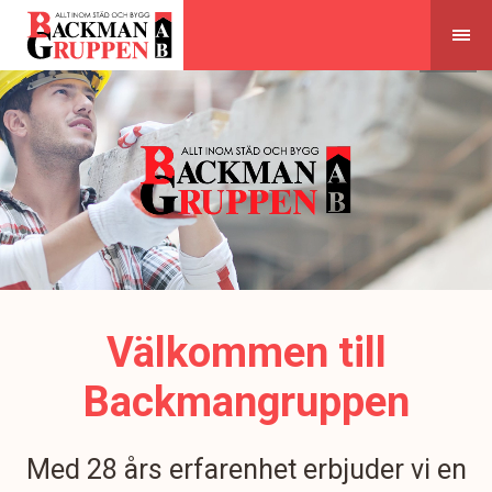
Skip
to
content
Välkommen till
Backmangruppen
Med 28 års erfarenhet erbjuder vi en