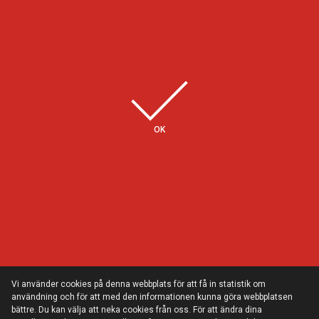
Några av våra kunder
OK
Vi använder cookies på denna webbplats för att få in statistik om
användning och för att med den informationen kunna göra webbplatsen
bättre. Du kan välja att neka cookies från oss. För att ändra dina