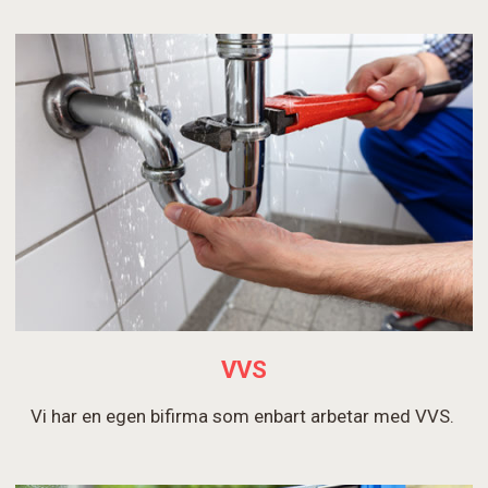
VVS
Vi har en egen bifirma som enbart arbetar med VVS.