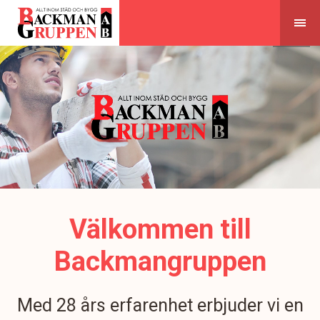
Skip
to
content
Välkommen till
Backmangruppen
Med 28 års erfarenhet erbjuder vi en