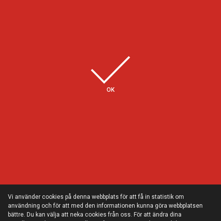
Några av våra kunder
OK
Vi använder cookies på denna webbplats för att få in statistik om
användning och för att med den informationen kunna göra webbplatsen
bättre. Du kan välja att neka cookies från oss. För att ändra dina