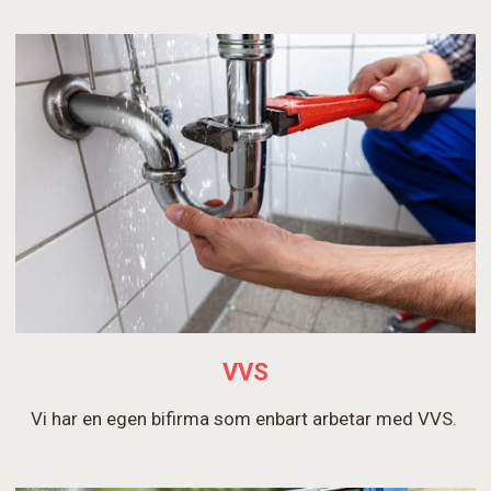
VVS
Vi har en egen bifirma som enbart arbetar med VVS.