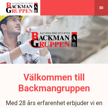
Skip
to
content
Välkommen till
Backmangruppen
Med 28 års erfarenhet erbjuder vi en