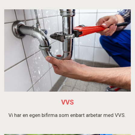
VVS
Vi har en egen bifirma som enbart arbetar med VVS.