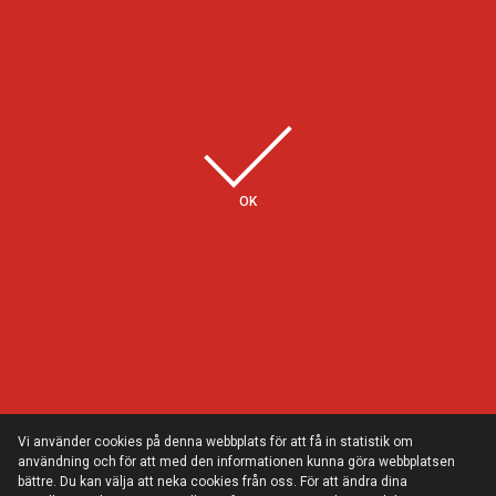
Några av våra kunder
OK
Vi använder cookies på denna webbplats för att få in statistik om
användning och för att med den informationen kunna göra webbplatsen
bättre. Du kan välja att neka cookies från oss. För att ändra dina