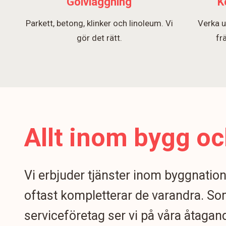
Golvläggning
K
Parkett, betong, klinker och linoleum. Vi
Verka u
gör det rätt.
fr
Allt inom bygg oc
Vi erbjuder tjänster inom byggnatio
oftast kompletterar de varandra. S
serviceföretag ser vi på våra åtagand