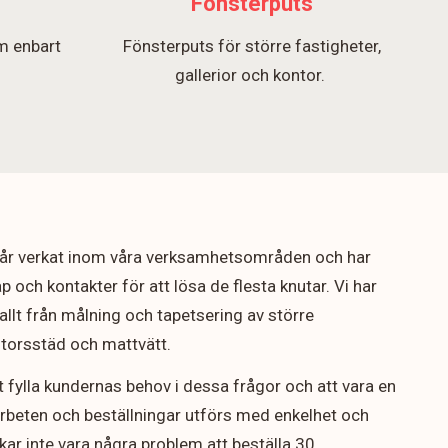
Fönsterputs
m enbart
Fönsterputs för större fastigheter,
.
gallerior och kontor.
5 år verkat inom våra verksamhetsområden och har
p och kontakter för att lösa de flesta knutar. Vi har
allt från målning och tapetsering av större
ontorsstäd och mattvätt.
t fylla kundernas behov i dessa frågor och att vara en
arbeten och beställningar utförs med enkelhet och
rukar inte vara några problem att beställa 30