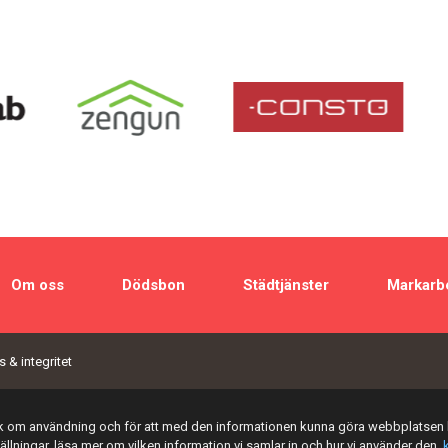
Om oss
Dödsbon
Städtjänster
Markarb
 & integritet
tik om användning och för att med den informationen kunna göra webbplatsen 
tällningar, läsa mer om vilken information vi samlar in och hur vi använder den,