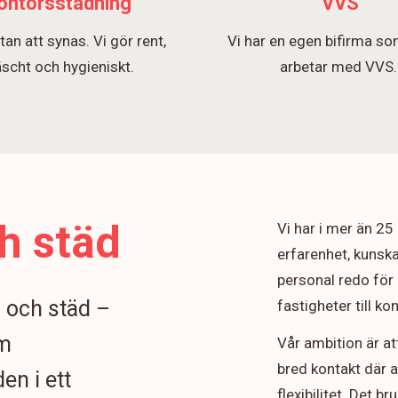
ontorsstädning
VVS
tan att synas. Vi gör rent,
Vi har en egen bifirma so
äscht och hygieniskt.
arbetar med VVS
h städ
Vi har i mer än 2
erfarenhet, kunska
personal redo för 
n och städ –
fastigheter till k
om
Vår ambition är at
bred kontakt där 
en i ett
flexibilitet. Det b