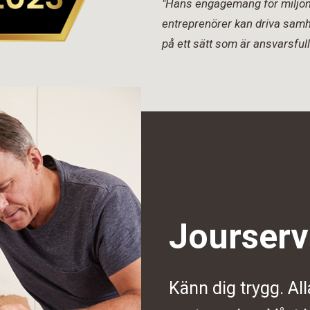
"Hans engagemang för miljön 
entreprenörer kan driva samh
på ett sätt som är ansvarsfull
Jourserv
Känn dig trygg. All