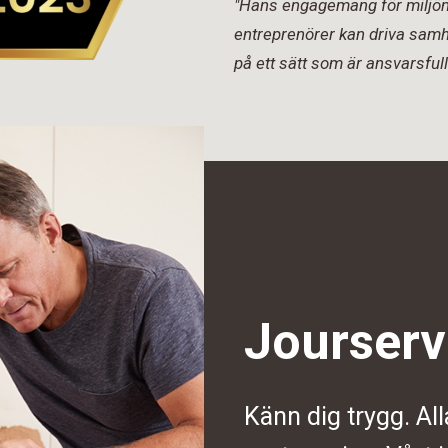
"Hans engagemang för miljön 
entreprenörer kan driva samh
på ett sätt som är ansvarsfull
Jourserv
Känn dig trygg. All