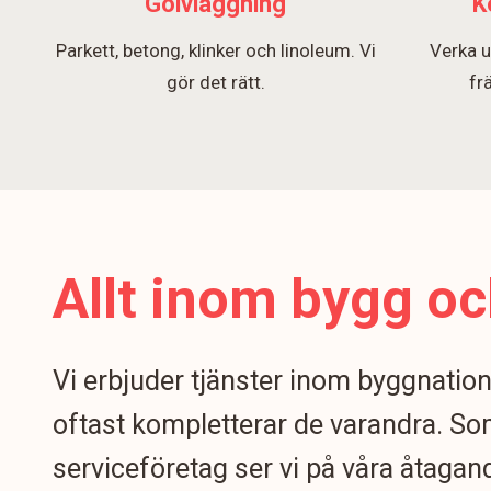
Golvläggning
K
Parkett, betong, klinker och linoleum. Vi
Verka u
gör det rätt.
fr
Allt inom bygg oc
Vi erbjuder tjänster inom byggnatio
oftast kompletterar de varandra. S
serviceföretag ser vi på våra åtagand