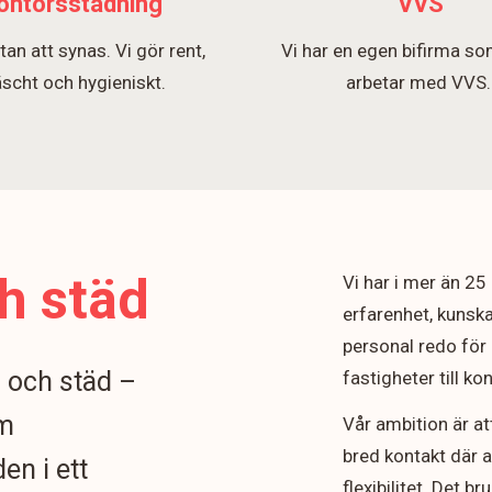
ontorsstädning
VVS
tan att synas. Vi gör rent,
Vi har en egen bifirma so
äscht och hygieniskt.
arbetar med VVS
h städ
Vi har i mer än 2
erfarenhet, kunska
personal redo för 
n och städ –
fastigheter till k
om
Vår ambition är at
bred kontakt där 
en i ett
flexibilitet. Det b