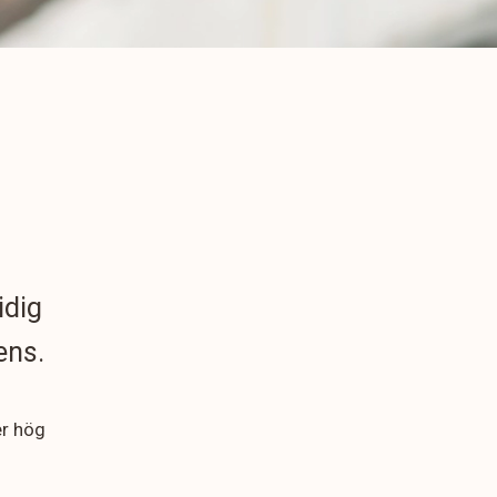
idig
ens.
er hög