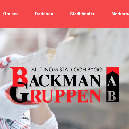
Om oss
Dödsbon
Städtjänster
Markarb