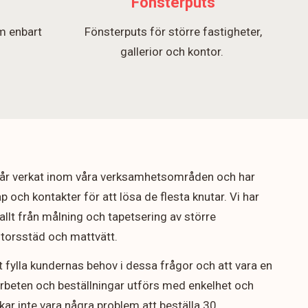
Fönsterputs
m enbart
Fönsterputs för större fastigheter,
.
gallerior och kontor.
5 år verkat inom våra verksamhetsområden och har
p och kontakter för att lösa de flesta knutar. Vi har
allt från målning och tapetsering av större
ontorsstäd och mattvätt.
t fylla kundernas behov i dessa frågor och att vara en
arbeten och beställningar utförs med enkelhet och
rukar inte vara några problem att beställa 30