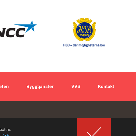
eten
Byggtjänster
VVS
Kontakt
bättre.
klicka