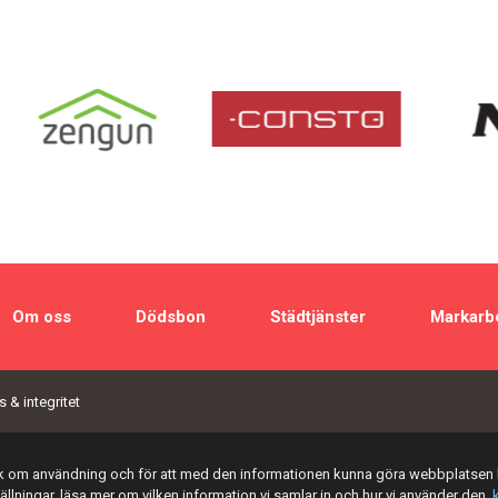
Om oss
Dödsbon
Städtjänster
Markarb
 & integritet
tik om användning och för att med den informationen kunna göra webbplatsen 
tällningar, läsa mer om vilken information vi samlar in och hur vi använder den,