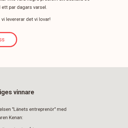
ett par dagars varsel.
i levererar det vi lovar!
ss
iges vinnare
rkelsen "Länets entreprenör" med
ren Kenan: