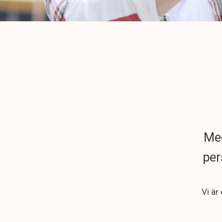
Med
per
Vi är