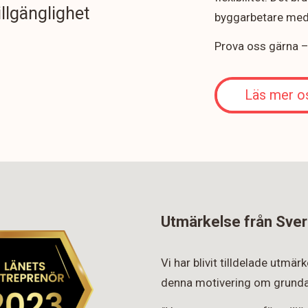
illgänglighet
byggarbetare med 
Prova oss gärna – v
Läs mer o
Utmärkelse från Sver
Vi har blivit tilldelade utmä
denna motivering om grunda