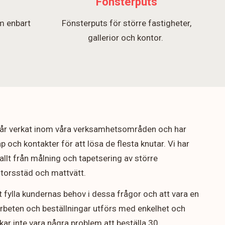
Fönsterputs
m enbart
Fönsterputs för större fastigheter,
.
gallerior och kontor.
5 år verkat inom våra verksamhetsområden och har
p och kontakter för att lösa de flesta knutar. Vi har
allt från målning och tapetsering av större
ontorsstäd och mattvätt.
t fylla kundernas behov i dessa frågor och att vara en
arbeten och beställningar utförs med enkelhet och
rukar inte vara några problem att beställa 30