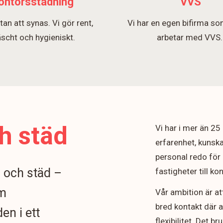
ontorsstädning
VVS
tan att synas. Vi gör rent,
Vi har en egen bifirma so
äscht och hygieniskt.
arbetar med VVS
h städ
Vi har i mer än 2
erfarenhet, kunska
personal redo för 
n och städ –
fastigheter till k
om
Vår ambition är at
bred kontakt där 
en i ett
flexibilitet. Det b