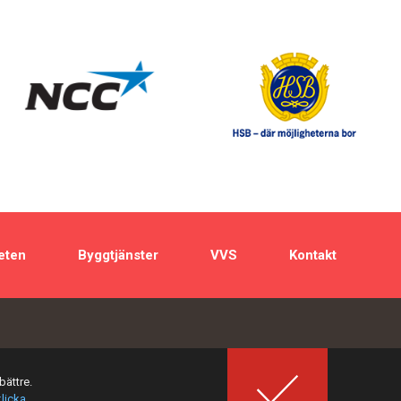
eten
Byggtjänster
VVS
Kontakt
bättre.
klicka