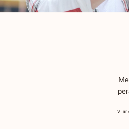
Med
per
Vi är