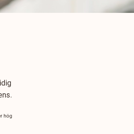
idig
ens.
er hög