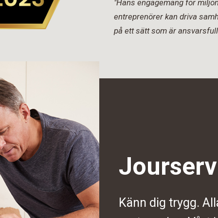
"Hans engagemang för miljön 
entreprenörer kan driva samh
på ett sätt som är ansvarsfull
Jourserv
Känn dig trygg. All