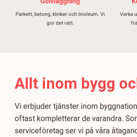
Golvläggning
K
Parkett, betong, klinker och linoleum. Vi
Verka u
gör det rätt.
fr
Allt inom bygg oc
Vi erbjuder tjänster inom byggnatio
oftast kompletterar de varandra. S
serviceföretag ser vi på våra åtagand