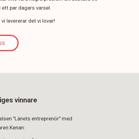
ett par dagars varsel.
i levererar det vi lovar!
ss
iges vinnare
rkelsen "Länets entreprenör" med
ren Kenan: