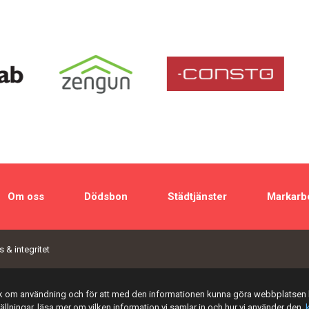
Om oss
Dödsbon
Städtjänster
Markarb
 & integritet
tik om användning och för att med den informationen kunna göra webbplatsen 
tällningar, läsa mer om vilken information vi samlar in och hur vi använder den,