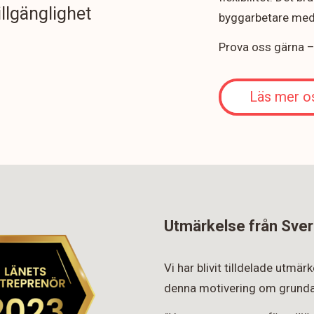
illgänglighet
byggarbetare med 
Prova oss gärna – v
Läs mer o
Utmärkelse från Sver
Vi har blivit tilldelade utmä
denna motivering om grunda