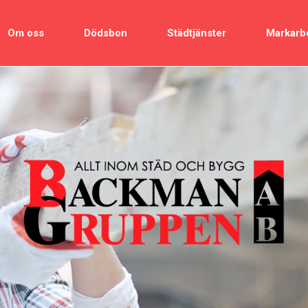
Om oss
Dödsbon
Städtjänster
Markarb