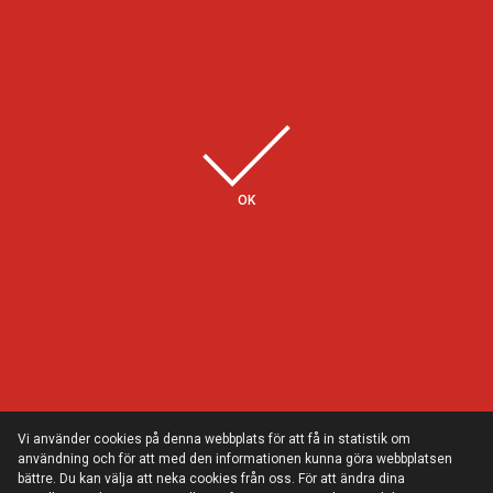
Några av våra kunder
OK
Vi använder cookies på denna webbplats för att få in statistik om
användning och för att med den informationen kunna göra webbplatsen
bättre. Du kan välja att neka cookies från oss. För att ändra dina