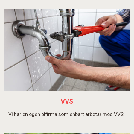
VVS
Vi har en egen bifirma som enbart arbetar med VVS.