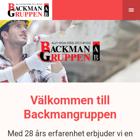
Skip
to
content
Välkommen till
Backmangruppen
Med 28 års erfarenhet erbjuder vi en