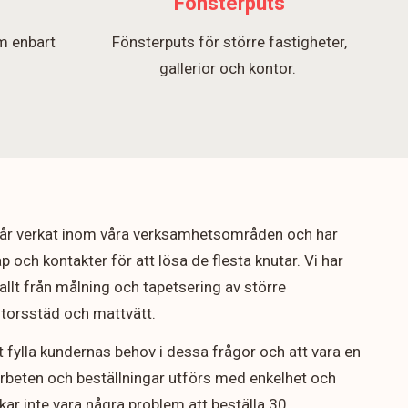
Fönsterputs
m enbart
Fönsterputs för större fastigheter,
.
gallerior och kontor.
5 år verkat inom våra verksamhetsområden och har
p och kontakter för att lösa de flesta knutar. Vi har
allt från målning och tapetsering av större
ontorsstäd och mattvätt.
t fylla kundernas behov i dessa frågor och att vara en
arbeten och beställningar utförs med enkelhet och
rukar inte vara några problem att beställa 30