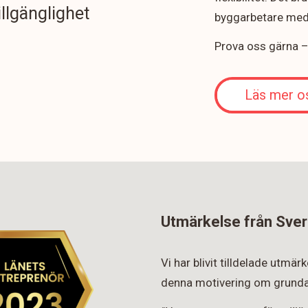
illgänglighet
byggarbetare med 
Prova oss gärna – v
Läs mer o
Utmärkelse från Sver
Vi har blivit tilldelade utmä
denna motivering om grunda