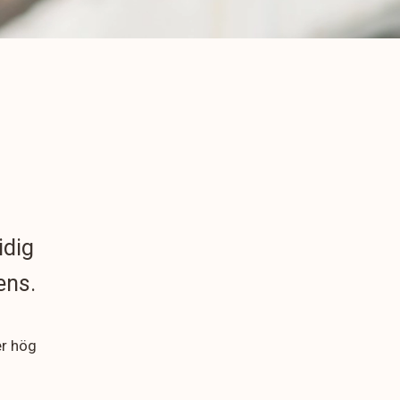
idig
ens.
er hög