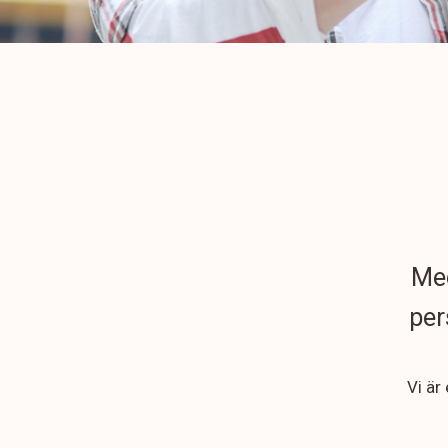
Med
per
Vi är