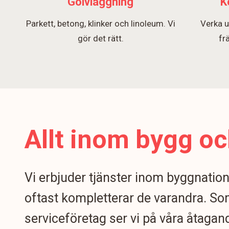
Golvläggning
K
Parkett, betong, klinker och linoleum. Vi
Verka u
gör det rätt.
fr
Allt inom bygg oc
Vi erbjuder tjänster inom byggnatio
oftast kompletterar de varandra. S
serviceföretag ser vi på våra åtagand