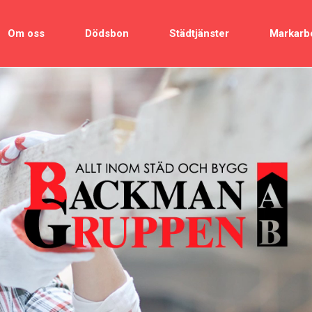
Om oss
Dödsbon
Städtjänster
Markarb