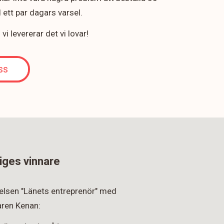
ett par dagars varsel.
i levererar det vi lovar!
ss
iges vinnare
rkelsen "Länets entreprenör" med
ren Kenan: