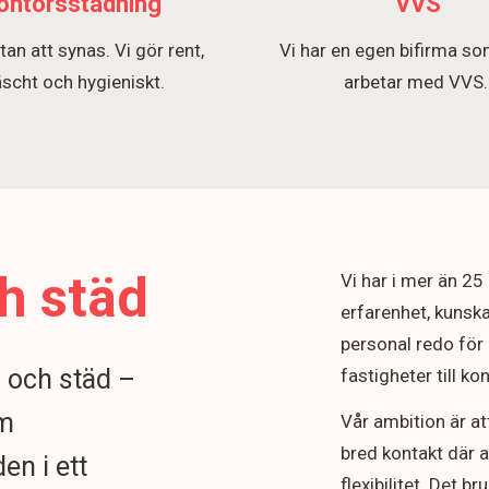
ontorsstädning
VVS
tan att synas. Vi gör rent,
Vi har en egen bifirma so
äscht och hygieniskt.
arbetar med VVS
h städ
Vi har i mer än 2
erfarenhet, kunska
personal redo för 
n och städ –
fastigheter till k
om
Vår ambition är at
bred kontakt där 
en i ett
flexibilitet. Det b