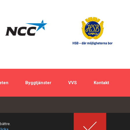
eten
Byggtjänster
VVS
Kontakt
bättre.
klicka