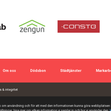
Om oss
Dödsbon
Städtjänster
Markarb
 & integritet
tik om användning och för att med den informationen kunna göra webbplatsen 
tällningar, läsa mer om vilken information vi samlar in och hur vi använder den,