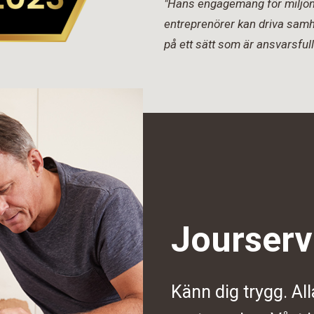
"Hans engagemang för miljön 
entreprenörer kan driva samh
på ett sätt som är ansvarsfull
Jourserv
Känn dig trygg. All