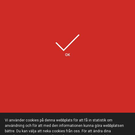
Några av våra kunder
OK
Vi använder cookies på denna webbplats för att få in statistik om
användning och för att med den informationen kunna göra webbplatsen
bättre. Du kan välja att neka cookies från oss. För att ändra dina