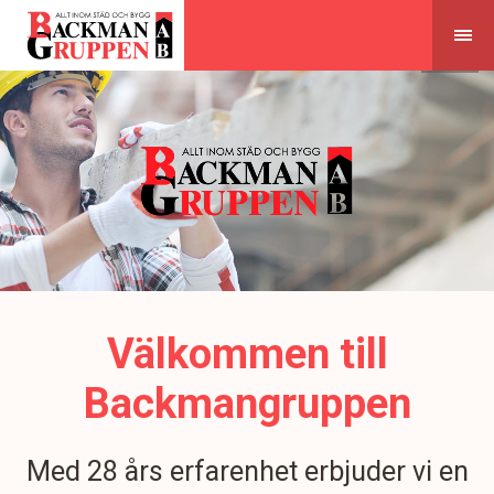
Skip
to
content
Välkommen till
Backmangruppen
Med 28 års erfarenhet erbjuder vi en