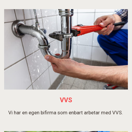
VVS
Vi har en egen bifirma som enbart arbetar med VVS.