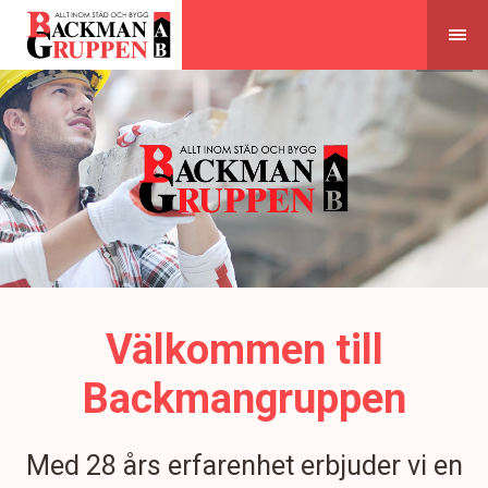
Skip
to
content
Välkommen till
Backmangruppen
Med 28 års erfarenhet erbjuder vi en