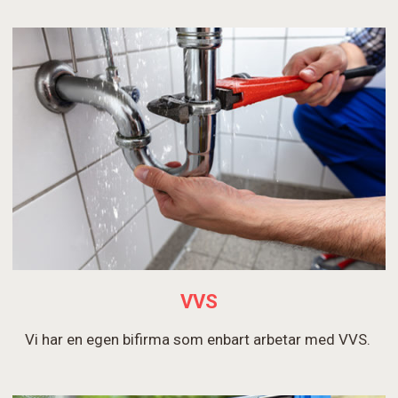
VVS
Vi har en egen bifirma som enbart arbetar med VVS.