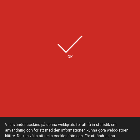
Några av våra kunder
OK
Vi använder cookies på denna webbplats för att få in statistik om
användning och för att med den informationen kunna göra webbplatsen
bättre. Du kan välja att neka cookies från oss. För att ändra dina