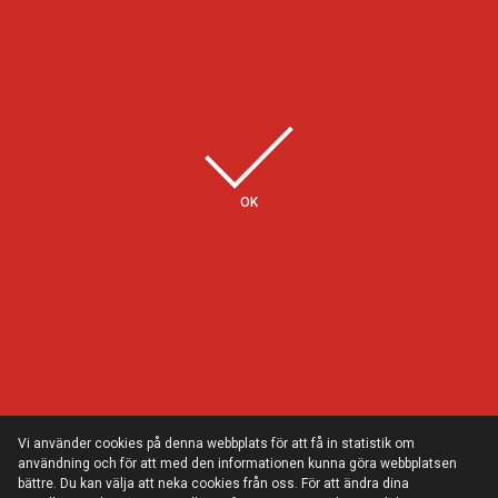
Några av våra kunder
OK
Vi använder cookies på denna webbplats för att få in statistik om
användning och för att med den informationen kunna göra webbplatsen
bättre. Du kan välja att neka cookies från oss. För att ändra dina