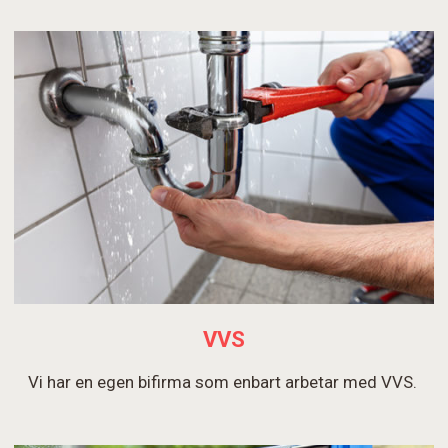
VVS
Vi har en egen bifirma som enbart arbetar med VVS.