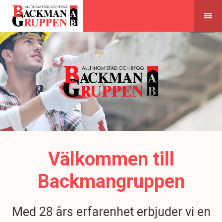
Skip
to
content
Välkommen till
Backmangruppen
Med 28 års erfarenhet erbjuder vi en