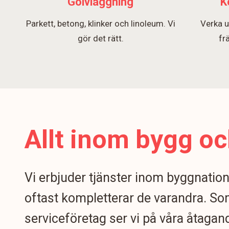
Golvläggning
K
Parkett, betong, klinker och linoleum. Vi
Verka u
gör det rätt.
fr
Allt inom bygg oc
Vi erbjuder tjänster inom byggnatio
oftast kompletterar de varandra. S
serviceföretag ser vi på våra åtagand