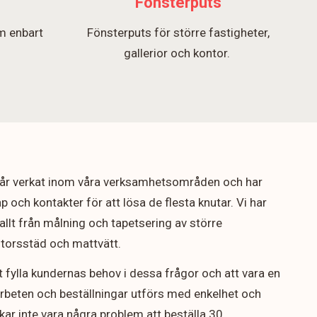
Fönsterputs
m enbart
Fönsterputs för större fastigheter,
.
gallerior och kontor.
5 år verkat inom våra verksamhetsområden och har
p och kontakter för att lösa de flesta knutar. Vi har
allt från målning och tapetsering av större
ontorsstäd och mattvätt.
t fylla kundernas behov i dessa frågor och att vara en
arbeten och beställningar utförs med enkelhet och
rukar inte vara några problem att beställa 30