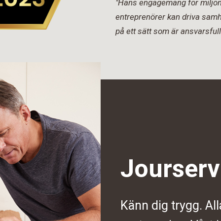
"Hans engagemang för miljön 
entreprenörer kan driva samh
på ett sätt som är ansvarsfull
Jourserv
Känn dig trygg. All