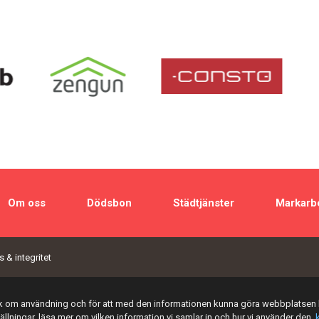
Om oss
Dödsbon
Städtjänster
Markarb
 & integritet
tik om användning och för att med den informationen kunna göra webbplatsen 
tällningar, läsa mer om vilken information vi samlar in och hur vi använder den,