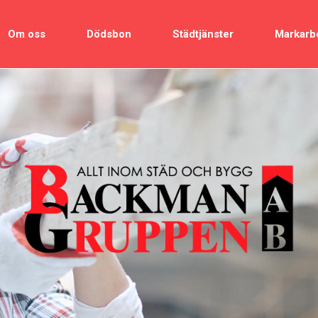
Om oss
Dödsbon
Städtjänster
Markarb