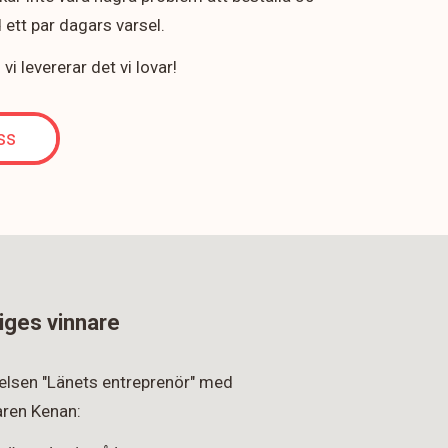
ett par dagars varsel.
i levererar det vi lovar!
ss
iges vinnare
rkelsen "Länets entreprenör" med
ren Kenan: