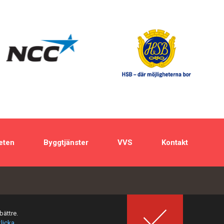
eten
Byggtjänster
VVS
Kontakt
bättre.
klicka