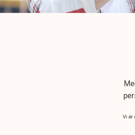
Med
per
Vi är