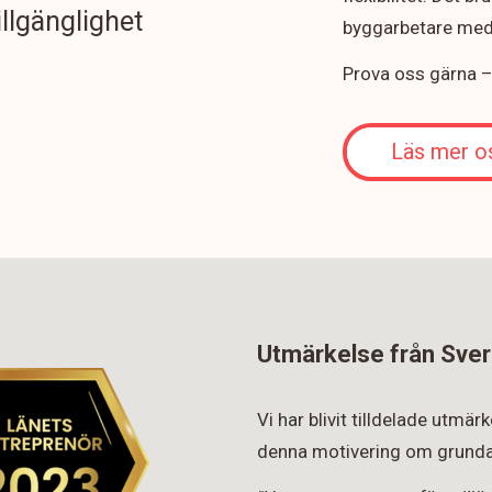
illgänglighet
byggarbetare med 
Prova oss gärna – v
Läs mer o
Utmärkelse från Sver
Vi har blivit tilldelade utmä
denna motivering om grunda