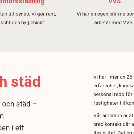
ontorsstädning
VVS
tan att synas. Vi gör rent,
Vi har en egen bifirma so
äscht och hygieniskt.
arbetar med VVS
h städ
Vi har i mer än 2
erfarenhet, kunska
personal redo för 
n och städ –
fastigheter till k
om
Vår ambition är at
bred kontakt där 
en i ett
flexibilitet. Det b