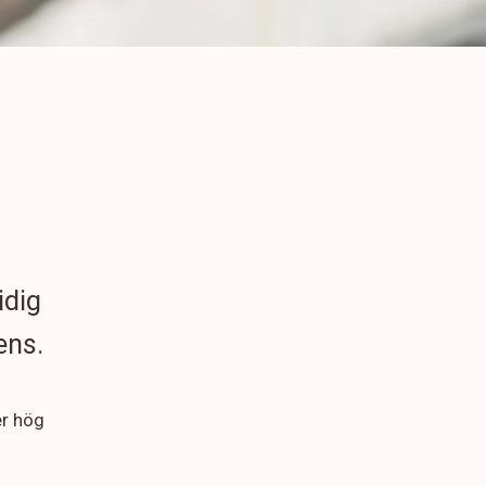
idig
ens.
er hög