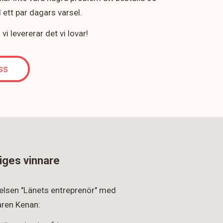
ett par dagars varsel.
i levererar det vi lovar!
ss
iges vinnare
rkelsen "Länets entreprenör" med
ren Kenan: