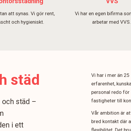
ontorsstädning
VVS
tan att synas. Vi gör rent,
Vi har en egen bifirma so
äscht och hygieniskt.
arbetar med VVS
h städ
Vi har i mer än 2
erfarenhet, kunska
personal redo för 
n och städ –
fastigheter till k
om
Vår ambition är at
bred kontakt där 
en i ett
flexibilitet. Det b