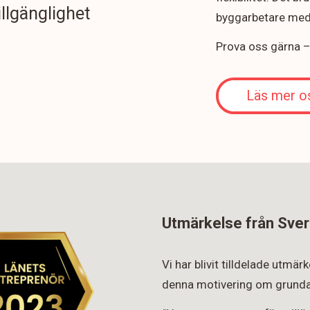
illgänglighet
byggarbetare med 
Prova oss gärna – v
Läs mer o
Utmärkelse från Sver
Vi har blivit tilldelade utmä
denna motivering om grunda