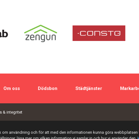
Om oss
Dödsbon
Städtjänster
Markarb
 & integritet
tik om användning och för att med den informationen kunna göra webbplatsen 
tällningar, läsa mer om vilken information vi samlar in och hur vi använder den,