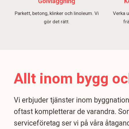
Golvläggning
K
Parkett, betong, klinker och linoleum. Vi
Verka u
gör det rätt.
fr
Allt inom bygg oc
Vi erbjuder tjänster inom byggnatio
oftast kompletterar de varandra. S
serviceföretag ser vi på våra åtagand