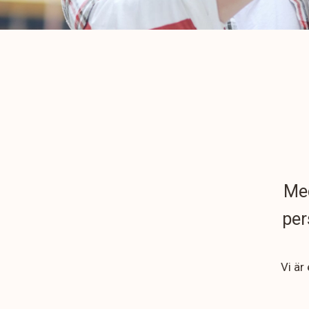
Med
per
Vi är