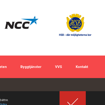
eten
Byggtjänster
VVS
Kontakt
bättre.
klicka