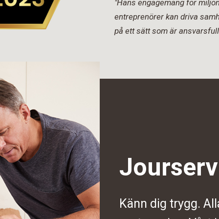
"Hans engagemang för miljön 
entreprenörer kan driva samh
på ett sätt som är ansvarsfull
Jourserv
Känn dig trygg. All