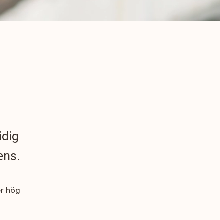
idig
ens.
er hög