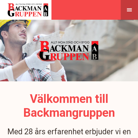
Skip
to
content
Välkommen till
Backmangruppen
Med 28 års erfarenhet erbjuder vi en