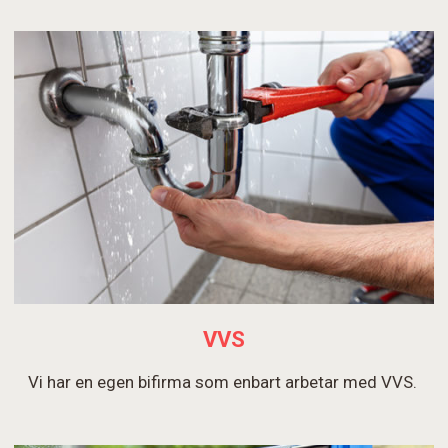
VVS
Vi har en egen bifirma som enbart arbetar med VVS.