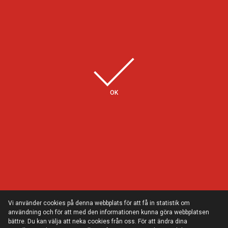
Några av våra kunder
OK
Vi använder cookies på denna webbplats för att få in statistik om
användning och för att med den informationen kunna göra webbplatsen
bättre. Du kan välja att neka cookies från oss. För att ändra dina