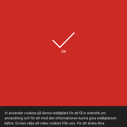
Några av våra kunder
OK
Vi använder cookies på denna webbplats för att få in statistik om
användning och för att med den informationen kunna göra webbplatsen
bättre. Du kan välja att neka cookies från oss. För att ändra dina