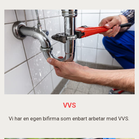
VVS
Vi har en egen bifirma som enbart arbetar med VVS.