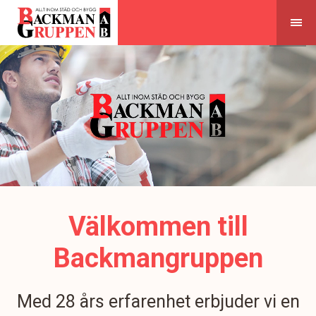
Skip
to
content
Välkommen till
Backmangruppen
Med 28 års erfarenhet erbjuder vi en