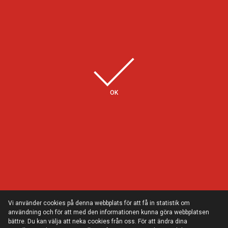
Några av våra kunder
OK
Vi använder cookies på denna webbplats för att få in statistik om
användning och för att med den informationen kunna göra webbplatsen
bättre. Du kan välja att neka cookies från oss. För att ändra dina