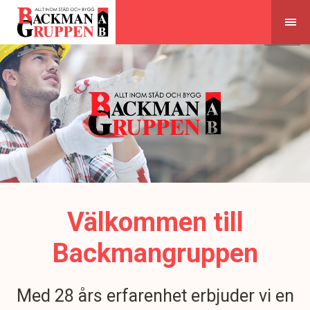
Skip
to
content
Välkommen till
Backmangruppen
Med 28 års erfarenhet erbjuder vi en