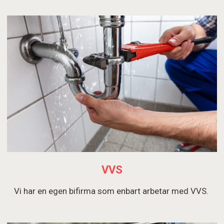
VVS
Vi har en egen bifirma som enbart arbetar med VVS.