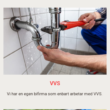
VVS
Vi har en egen bifirma som enbart arbetar med VVS.