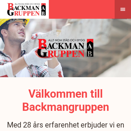
Skip
to
content
Välkommen till
Backmangruppen
Med 28 års erfarenhet erbjuder vi en