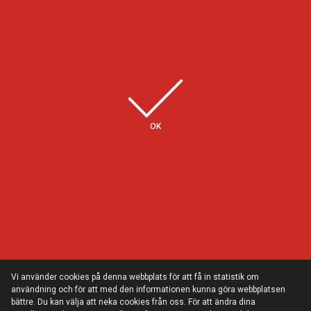
Några av våra kunder
OK
Vi använder cookies på denna webbplats för att få in statistik om
användning och för att med den informationen kunna göra webbplatsen
bättre. Du kan välja att neka cookies från oss. För att ändra dina